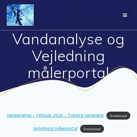
Skip
to
content
Vandanalyse og
Vejledning
målerportal
Vandanalyse – Februar 2026 – Tobjerg vandværk
Download
Vejledning målerportal
Download